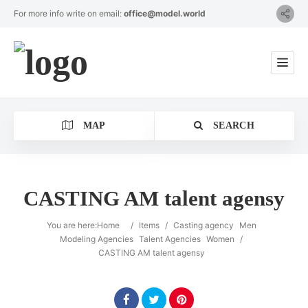
For more info write on email:
office@model.world
MAP
SEARCH
CASTING AM talent agensy
Category
You are here:
Home
/
Items
/
Casting agency
Men
Modeling Agencies
Talent Agencies
Women
/
CASTING AM talent agensy
Location